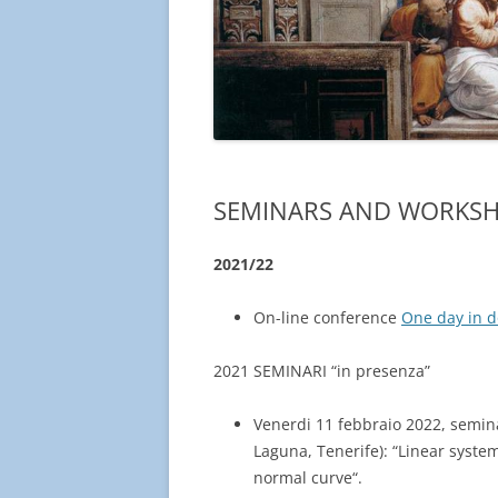
SEMINARS AND WORKS
2021/22
On-line conference
One day in 
2021 SEMINARI “in presenza”
Venerdi 11 febbraio 2022, semin
Laguna, Tenerife
)
: “
Linear syste
normal curve
“.