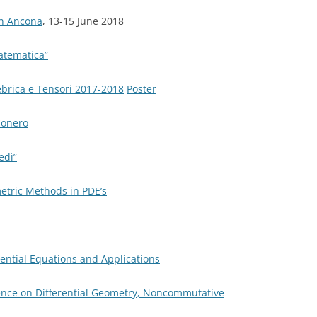
in Ancona
, 13-15 June 2018
matematica”
brica e Tensori 2017-2018
Poster
Conero
edì”
etric Methods in PDE’s
rential Equations and Applications
ence on Differential Geometry, Noncommutative