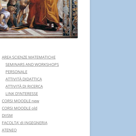
AREA SCIENZE MATEMATICHE
SEMINARS AND WORKSHOPS
PERSONALE
ATTIVITÀ DIDATTICA
ATTIVITÀ DI RICERCA
LINK D’INTERESSE
CORSI MOODLE new
CORSI MOODLE old
DIISM
FACOLTA’ di INGEGNERIA
ATENEO