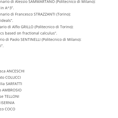
nario di Alessio SAMMARTANO (Politecnico di Milano):
 in A^3”.
ario di Francesco STRAZZANTI (Torino):
ideals”.
o di Alfio GRILLO (Politecnico di Torino):
s based on fractional calculus”.
io di Paolo SENTINELLI (Politecnico di Milano):
i”.
cesca ANCESCHI
ato COLUCCI
lia SARFATTI
nzo AMBROSIO
se TELLONI
 ISERNIA
rco COCO