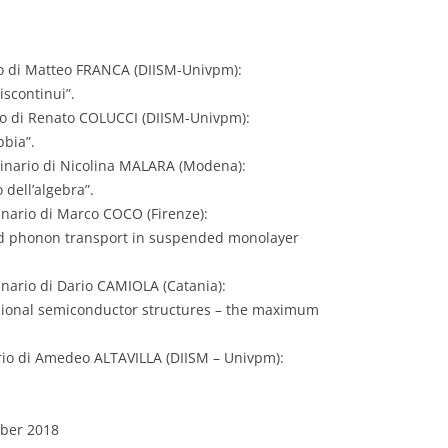
io di Matteo FRANCA (DIISM-Univpm):
iscontinui”.
io di Renato COLUCCI (DIISM-Univpm):
bbia”.
inario di Nicolina MALARA (Modena):
dell’algebra”.
nario di Marco COCO (Firenze):
nd phonon transport in suspended monolayer
nario di Dario CAMIOLA (Catania):
sional semiconductor structures – the maximum
rio di Amedeo ALTAVILLA (DIISM – Univpm):
mber 2018