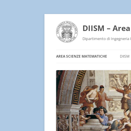
DIISM – Are
Dipartimento di Ingegneria 
AREA SCIENZE MATEMATICHE
DIISM
SEMINARS AND WORKSHOPS
PERSONALE
ATTIVITÀ DIDATTICA
ATTIVITÀ DI RICERCA
LINK D’INTERESSE