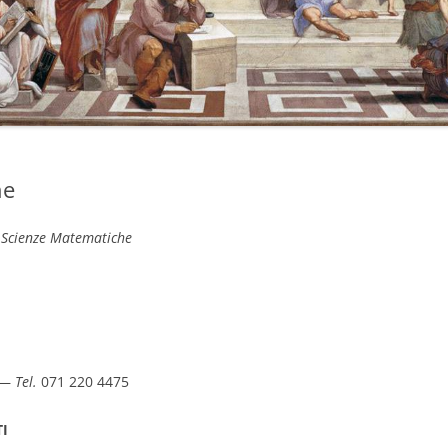
he
e Scienze Matematiche
t —
Tel.
071 220 4475
I