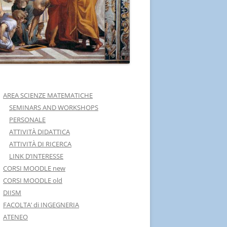
AREA SCIENZE MATEMATICHE
SEMINARS AND WORKSHOPS
PERSONALE
ATTIVITÀ DIDATTICA
ATTIVITÀ DI RICERCA
LINK D’INTERESSE
CORSI MOODLE new
CORSI MOODLE old
DIISM
FACOLTA’ di INGEGNERIA
ATENEO