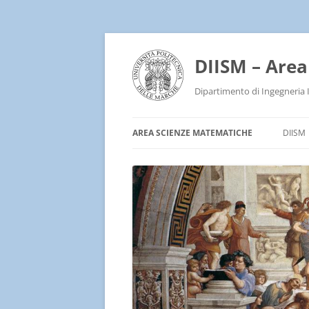
DIISM – Are
Dipartimento di Ingegneria 
AREA SCIENZE MATEMATICHE
DIISM
SEMINARS AND WORKSHOPS
PERSONALE
ATTIVITÀ DIDATTICA
ATTIVITÀ DI RICERCA
LINK D’INTERESSE