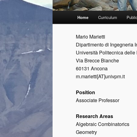
Menu
Home
Curriculum
Publi
principale
Mario Marietti
Dipartimento di Ingegneria 
Università Politecnica dell
Via Brecce Bianche
60131 Ancona
m.marietti[AT]univpm.it
Position
Associate Professor
Research Areas
Algebraic Combinatorics
Geometry