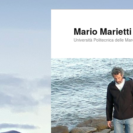
Vai
al
contenuto
Mario Marietti
principale
Università Politecnica delle Ma