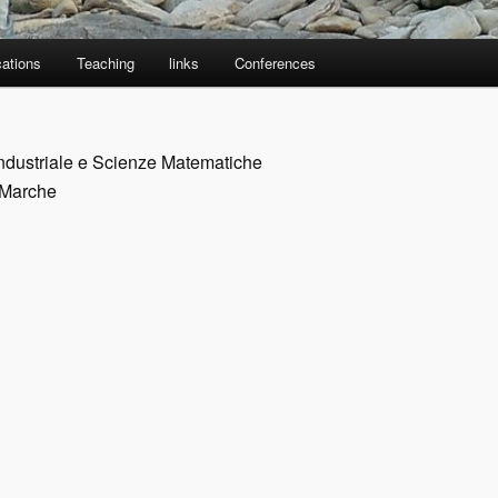
cations
Teaching
links
Conferences
Industriale e Scienze Matematiche
e Marche